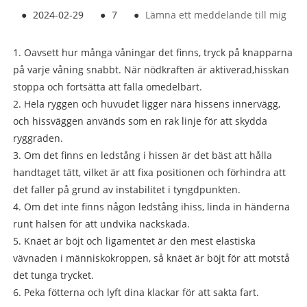
●
2024-02-29
●
7
●
Lämna ett meddelande till mig
1. Oavsett hur många våningar det finns, tryck på knapparna
på varje våning snabbt. När nödkraften är aktiverad,
hiss
kan
stoppa och fortsätta att falla omedelbart.
2. Hela ryggen och huvudet ligger nära hissens innervägg,
och hissväggen används som en rak linje för att skydda
ryggraden.
3. Om det finns en ledstång i hissen är det bäst att hålla
handtaget tätt, vilket är att fixa positionen och förhindra att
det faller på grund av instabilitet i tyngdpunkten.
4. Om det inte finns någon ledstång i
hiss
, linda in händerna
runt halsen för att undvika nackskada.
5. Knäet är böjt och ligamentet är den mest elastiska
vävnaden i människokroppen, så knäet är böjt för att motstå
det tunga trycket.
6. Peka fötterna och lyft dina klackar för att sakta fart.