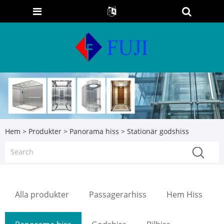
Hem
>
Produkter
>
Panorama hiss
> Stationär godshiss
Alla produkter
Passagerarhiss
Hem Hiss