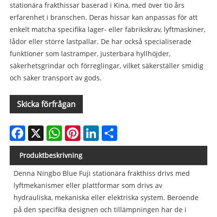
stationära frakthissar baserad i Kina, med över tio års
erfarenhet i branschen. Deras hissar kan anpassas för att
enkelt matcha specifika lager- eller fabrikskrav, lyftmaskiner,
lådor eller större lastpallar. De har också specialiserade
funktioner som lastramper, justerbara hyllhöjder,
säkerhetsgrindar och förreglingar, vilket säkerställer smidig
och säker transport av gods.
Skicka förfrågan
Facebook
X
WhatsApp
Pinterest
LinkedIn
Share
Produktbeskrivning
Denna Ningbo Blue Fuji stationära frakthiss drivs med
lyftmekanismer eller plattformar som drivs av
hydrauliska, mekaniska eller elektriska system. Beroende
på den specifika designen och tillämpningen har de i